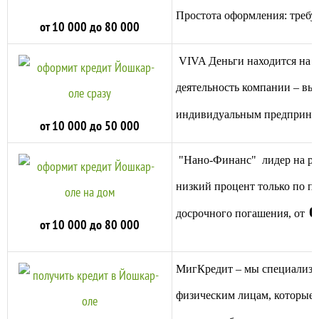
Простота оформления: требуе
от 10 000 до 80 000
VIVA Деньги
нах
одится на 
деятельность компании – вы
индивидуальным предприни
от 10 000 до 50 000
"
Нано-Финан
с
" лидер на р
низкий процент только по п
0
досрочного погашения, от
от 10 000 до 80 000
МигКредит
– мы сп
ециализи
физическим лицам, которые 