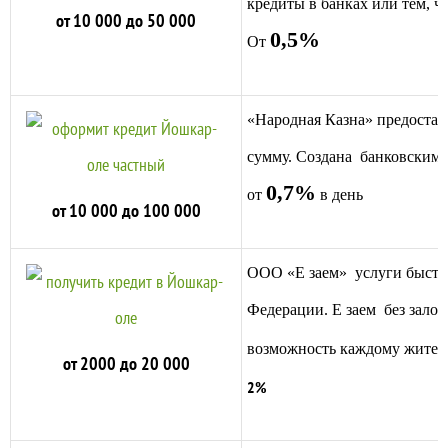
кредиты в банках или тем, 
от 10 000 до 50 000
0,5%
От
«
Народная Казна
» предо
став
сумму. Создана банковским
0,7%
от
в день
от 10 000 до 100 000
ООО «Е заем» услуги быстро
Федерации. Е заем без залог
возможность каждому жителю 
от 2000 до 20 000
2%