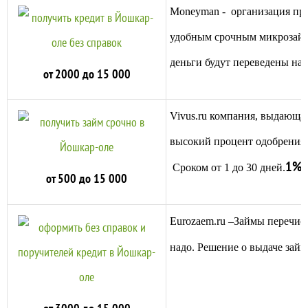
Moneyman
-
организация пр
удобным срочным микрозаймам
деньги будут переведены на 
от 2000 до 15 000
Vivus
.
ru
компания, выдающая
высокий процент одобрения 
1%
в
Сроком от 1 до 30 дней.
от 500 до 15 000
Eurozaem.ru
–Займ
ы перечисл
надо. Решение о выдаче займа